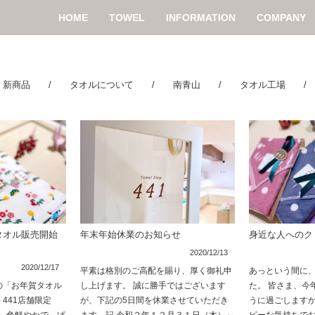
HOME
TOWEL
INFORMATION
COMPANY
/
新商品
/
タオルについて
/
南青山
/
タオル工場
タオル販売開始
年末年始休業のお知らせ
身近な人へのク
2020/12/13
2020/12/17
平素は格別のご高配を賜り、厚く御礼申
あっという間に、
年の「お年賀タオル
し上げます。 誠に勝手ではございます
た。 皆さま、今
p 441店舗限定
が、下記の5日間を休業させていただき
うに過ごしますか