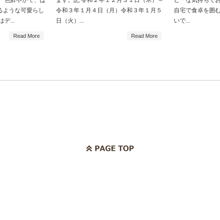
。 色鮮やかで、ぱ
ます。記 令和２年１２月３１日（木）～
ピーな気持ちでお
るような可愛らし
令和３年１月４日（月）令和３年１月５
自宅で食卓を囲
デ...
日（火）...
いで...
Read More
Read More